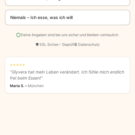
Niemals – Ich esse, was ich will
Deine Angaben sind bei uns sicher und bleiben vertraulich.
🛡️ SSL Sicher
✅ Geprüft
🔒 Datenschutz
⭐
⭐
⭐
⭐
⭐
"
Glyvera hat mein Leben verändert. Ich fühle mich endlich
frei beim Essen!
"
Maria S.
–
München