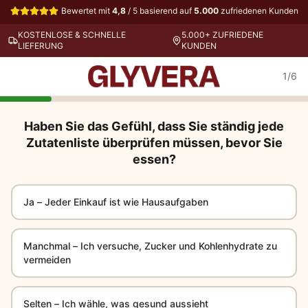
Bewertet mit
4,8
/ 5 basierend auf
5.000
zufriedenen Kunden
KOSTENLOSE & SCHNELLE
5.000+ ZUFRIEDENE
LIEFERUNG
KUNDEN
1/6
Haben Sie das Gefühl, dass Sie ständig jede
Zutatenliste überprüfen müssen, bevor Sie
essen?
Ja – Jeder Einkauf ist wie Hausaufgaben
Manchmal – Ich versuche, Zucker und Kohlenhydrate zu
vermeiden
Selten – Ich wähle, was gesund aussieht